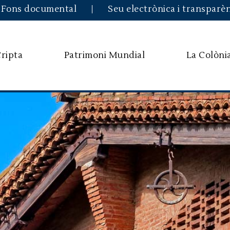
Vés al contingut
Fons documental
Seu electrònica i transparè
Cripta
Patrimoni Mundial
La Colòni