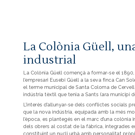
La Colònia Güell, un
industrial
La Colònia Güell començà a formar-se el 1890, p
l’empresari Eusebi Güell a la seva finca Can Sole
el terme municipal de Santa Coloma de Cervelló.
indústria tèxtil que tenia a Sants (ara municipi 
L’interès d’allunyar-se dels conflictes socials pr
que la nova indústria, equipada amb la més m
l’època, es plantegés en el marc d’una colònia i
dels obrers al costat de la fàbrica, integrades e
constituint un nucli urbà amb personalitat pròp