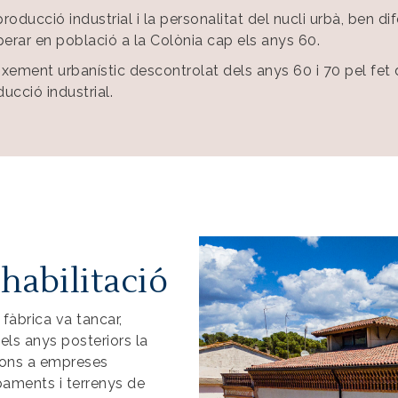
roducció industrial i la personalitat del nucli urbà, ben 
uperar en població a la Colònia cap els anys 60.
eixement urbanístic descontrolat dels anys 60 i 70 pel fe
ucció industrial.
Imatge
habilitació
a fàbrica va tancar,
els anys posteriors la
cions a empreses
ipaments i terrenys de