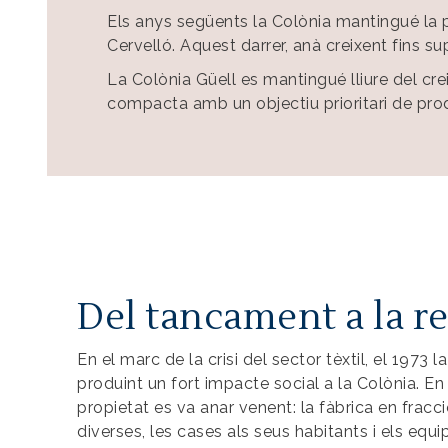
Els anys següents la Colònia mantingué la p
Cervelló. Aquest darrer, anà creixent fins s
La Colònia Güell es mantingué lliure del cr
compacta amb un objectiu prioritari de prod
Del tancament a la re
En el marc de la crisi del sector tèxtil, el 1973 l
produint un fort impacte social a la Colònia. En 
propietat es va anar venent: la fàbrica en frac
diverses, les cases als seus habitants i els equ