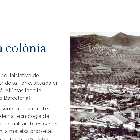
Imatge
a colònia
er iniciativa de
r de la Torre, situada en
 Allí traslladà la
de Barcelona).
esents a la ciutat, féu
oderna tecnologia de
ndustrial; amb les cases
n la mateixa propietat,
ia i amb la seva vida