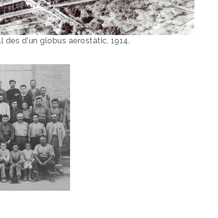
l des d'un globus aerostàtic, 1914.