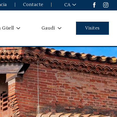
ncia
Contacte
CA
a Güell
Gaudí
Visites