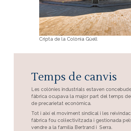
Cripta de la Colònia Güell
Temps de canvis
Les colònies industrials estaven concebude
fàbrica ocupava la major part del temps dels
de precarietat econòmica.
Tot i així el moviment sindical i les reivind
fàbrica fou col·lectivitzada i gestionada pel
vendre a la família Bertrand i Serra.