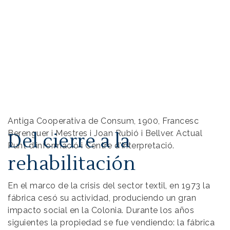
Antiga Cooperativa de Consum, 1900, Francesc
Berenguer i Mestres i Joan Rubió i Bellver. Actual
Del cierre a la
Punt d'informació i Centre d'interpretació.
rehabilitación
En el marco de la crisis del sector textil, en 1973 la
fábrica cesó su actividad, produciendo un gran
impacto social en la Colonia. Durante los años
siguientes la propiedad se fue vendiendo: la fábrica