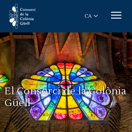
Vés al contingut
CA
El Consorci de la Colònia
Güell