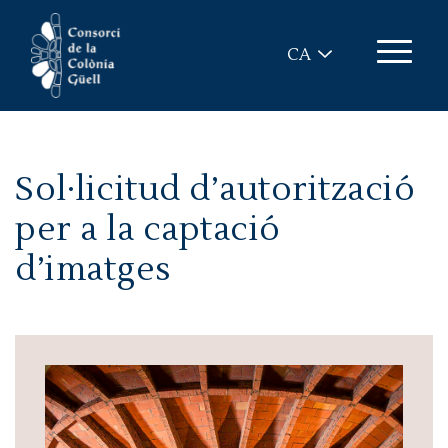
Vés al contingut
CA
Sol·licitud d’autorització
per a la captació
d’imatges
Imatge